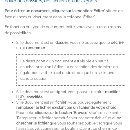
Éditer des dossiers, des fichiers ou des signets
Pour éditer un document, cliquez sur la mention 'Éditer'
située en
face du nom du document dans la colonne 'Éditer'.
En fonction du type de document édité, vous avez plus ou moins
de possibilités :
Si le document est un
dossier
, vous ne pouvez que le
décrire
ou le
renommer
.
La description d'un document est visible en haut à
gauche lorsqu'on l'édite. La description des dossiers est
également visible à cet endroit lorsque l'on se trouve
dans le dossier.
Si le document est un
signet
, vous pouvez en plus
modifier
l'
URL
spécifiée
.
Si le document est un
fichier
, vous pouvez également
remplacer le fichier existant par un fichier de votre choix
.
Pour cela,
cliquez sur le bouton 'Browse'
situé sous le texte
'Remplacer le fichier nomdufichier par votre fichier' et
allez
chercher le fichier
que vous souhaitez publier; lorsque vous
l'avez trouvé, cliquez sur le bouton 'Ouvrir'. Le chemin de